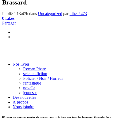
Brassard
Publié à 13:47h
dans
Uncategorized
par
idhea5473
0
Likes
Partager
Nos livres
Roman Phare
science-fiction
Policier / Noir / Horreur
fantastique
novella
jeunesse
Des nouvelles
À propos
Nous joindre
Bâtissez un pont en papier de soie et jetez-y le bien que font les hommes, il tiendra bon.