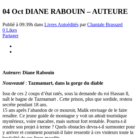
04 Oct
DIANE RABOUIN – AUTEURE
Publié à 09:39h
dans
Livres Autoédités
par
Chantale Brassard
0
Likes
Partager
Auteure: Diane Rabouin
Nouveauté
:
Tazmamart, dans la gorge du diable
Issu de ces 2 coups d’état ratés, sous la demande du roi Hassan ll,
naît le bagne de Tazmamart . Cette prison, plus que sordide, restera
secrète pendant 18 ans.
15 ans après l’abandon de ce mouroir, Malik envisage de le faire
renaître. Ce jeune guide de montagne y voit un attrait touristique
mystérieux, voire macabre, mais surtout fort rentable. Pourra-t-il
rendre son projet à terme ? Quels obstacles devra-t-il surmonter pour
y arriver et comment pourrait-il faire ressentir à ces visiteurs toute la
bestialité de ces lieux maudits.