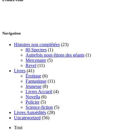
Le Pont Littéraire, c’est une aventure qui nous permet de vous livrer
notre imaginaire en premières écritures non corrigées et ce, en temps
réel, sans filtre ni censure!
Navigation
Histoires non complétées
(23)
80 Spectres
(1)
Autrefois nous étions des géants
(1)
Mercenaire
(5)
Revel
(11)
Livres
(41)
Érotique
(6)
Fantastique
(11)
Jeunesse
(8)
Livres Accueil
(4)
Novella
(6)
Policier
(5)
Science-fiction
(5)
Livres Autoédités
(28)
Uncategorized
(56)
Tout