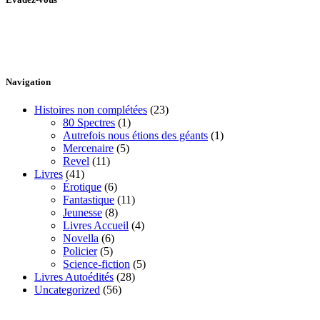
Le Pont Littéraire, c’est une aventure qui nous permet de vous livrer
notre imaginaire en premières écritures non corrigées et ce, en temps
réel, sans filtre ni censure!
Navigation
Histoires non complétées
(23)
80 Spectres
(1)
Autrefois nous étions des géants
(1)
Mercenaire
(5)
Revel
(11)
Livres
(41)
Érotique
(6)
Fantastique
(11)
Jeunesse
(8)
Livres Accueil
(4)
Novella
(6)
Policier
(5)
Science-fiction
(5)
Livres Autoédités
(28)
Uncategorized
(56)