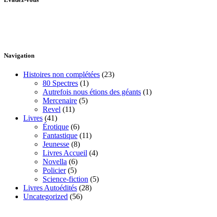
Le Pont Littéraire, c’est une aventure qui nous permet de vous livrer
notre imaginaire en premières écritures non corrigées et ce, en temps
réel, sans filtre ni censure!
Navigation
Histoires non complétées
(23)
80 Spectres
(1)
Autrefois nous étions des géants
(1)
Mercenaire
(5)
Revel
(11)
Livres
(41)
Érotique
(6)
Fantastique
(11)
Jeunesse
(8)
Livres Accueil
(4)
Novella
(6)
Policier
(5)
Science-fiction
(5)
Livres Autoédités
(28)
Uncategorized
(56)