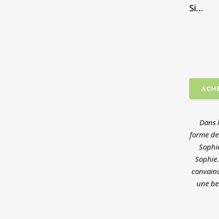
Si…
ACH
Dans l
forme de 
Sophie
Sophie.
convainc
une bel