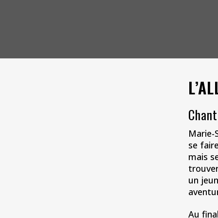
L’AL
Chant
Marie-S
se fair
mais se
trouve
un jeu
avent
Au fina