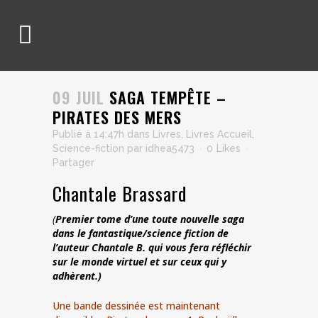
09 JUIL
SAGA TEMPÊTE –
PIRATES DES MERS
Publié à 14:47h
dans
Livres
,
Livres Accueil
,
Science-fiction
par
idhea5473
0
Likes
Partager
Chantale Brassard
(
Premier tome d’une toute nouvelle saga
dans le fantastique/science fiction de
l’auteur Chantale B. qui vous fera réfléchir
sur le monde virtuel et sur ceux qui y
adhèrent.)
Une bande dessinée est maintenant