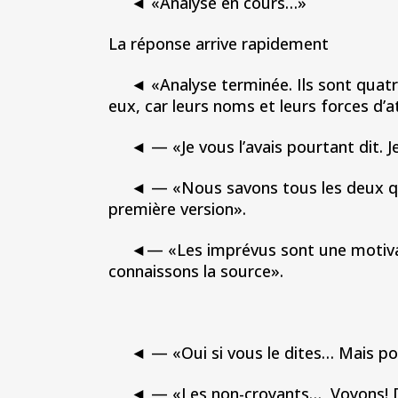
◄ «Analyse en cours…»
La réponse arrive rapidement
◄ «Analyse terminée. Ils sont quatre
eux, car leurs noms et leurs forces d’at
◄ — «Je vous l’avais pourtant dit. Je 
◄ — «Nous savons tous les deux qui i
première version».
◄— «Les imprévus sont une motivation
connaissons la source».
◄ — «Oui si vous le dites… Mais pou
◄ — «Les non-croyants… Voyons! De pl